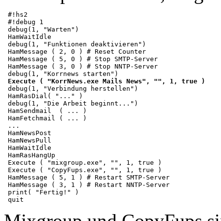
 #!hs2

 #!debug 1

 debug(1, "Warten")

 HamWaitIdle

 debug(1, "Funktionen deaktivieren")

 HamMessage ( 2, 0 ) # Reset Counter       

 HamMessage ( 5, 0 ) # Stop SMTP-Server  

 HamMessage ( 3, 0 ) # Stop NNTP-Server

 debug(1, "Korrnews starten")

Execute ( "KorrNews.exe Mails News", "", 1, true )
 debug(1, "Verbindung herstellen")

 HamRasDial( "..." )

 debug(1, "Die Arbeit beginnt...")

 HamSendmail  ( ... )

 HamFetchmail ( ... )

 ...

 HamNewsPost

 HamNewsPull

 HamWaitIdle

 HamRasHangUp

 Execute ( "mixgroup.exe", "", 1, true )

 Execute ( "CopyFups.exe", "", 1, true )

 HamMessage ( 5, 1 ) # Restart SMTP-Server  

 HamMessage ( 3, 1 ) # Restart NNTP-Server

 print( "Fertig!" )

Mixgroup und CopyFups sind