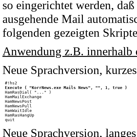
so eingerichtet werden, daß
ausgehende Mail automatisc
folgenden gezeigten Skripte
Anwendung z.B. innerhalb e
Neue Sprachversion, kurzes
 #!hs2

Execute ( "KorrNews.exe Mails News", "", 1, true )
 HamRasDial( "..." )

 HamMailExchange

 HamNewsPost

 HamNewsPull

 HamWaitIdle

 HamRasHangUp

Neue Sprachversion, langes