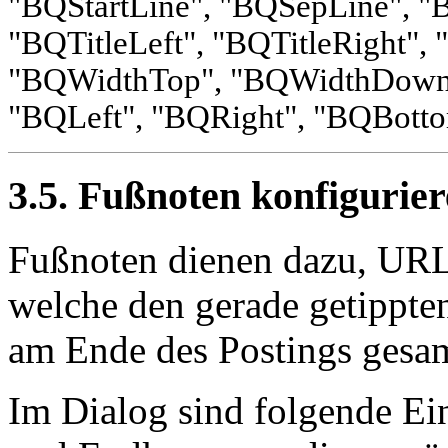
"BQStartLine", "BQSepLine", "
"BQTitleLeft", "BQTitleRight",
"BQWidthTop", "BQWidthDown"
"BQLeft", "BQRight", "BQBott
3.5. Fußnoten konfigurie
Fußnoten dienen dazu, URL
welche den gerade getippte
am Ende des Postings gesa
Im Dialog sind folgende Ei