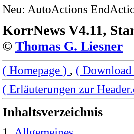
Neu: AutoActions EndActi
KorrNews V4.11, Stan
©
Thomas G. Liesner
( Homepage )
,
( Download
( Erläuterungen zur Header.
Inhaltsverzeichnis
Allgemeines