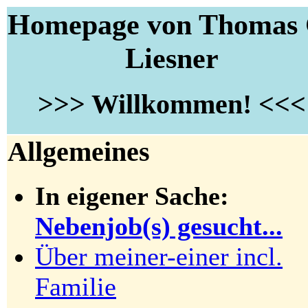
Homepage von Thomas 
Liesner
>>> Willkommen! <<<
Allgemeines
In eigener Sache:
Nebenjob(s) gesucht...
Über meiner-einer incl.
Familie